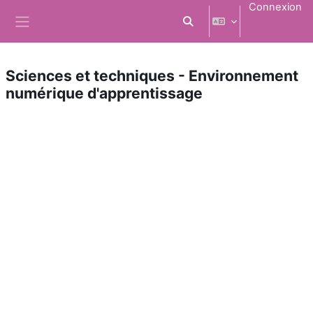
Passer au contenu principal
Connexion
Activer/désactiver la saisi
Panneau latéral
Sciences et techniques - Environnement
numérique d'apprentissage